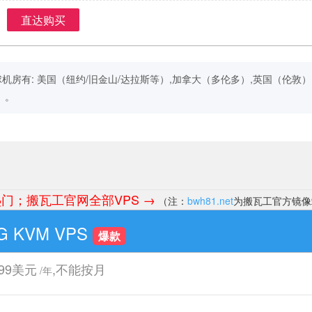
直达购买
Ocean全球机房有: 美国（纽约/旧金山/达拉斯等）,加拿大（多伦多）,英国（伦
）。
；搬瓦工官网全部VPS →
（注：
bwh81.net
为搬瓦工官方镜像
G KVM VPS
爆款
.99美元
,不能按月
/年