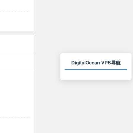
DigitalOcean VPS导航