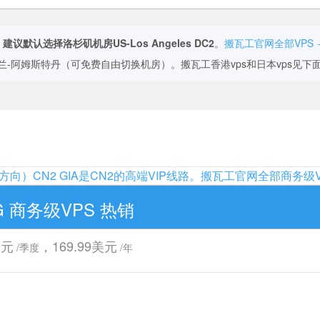
，
建议默认选择洛杉矶机房US-Los Angeles DC2
。
搬瓦工官网全部VPS 
-阿姆斯特丹（可免费自由切换机房）。搬瓦工香港vps和日本vps见下
向）CN2 GIA是CN2的高端VIP线路。搬瓦工官网全部商务级V
G 商务级VPS 热销
美元
，169.99美元
/季度
/年