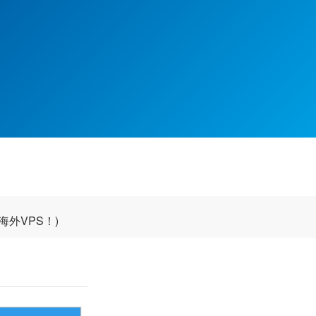
）
外VPS！)