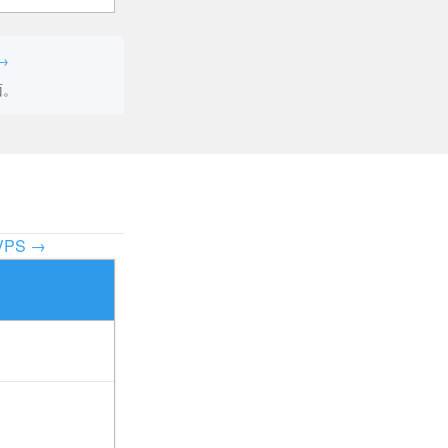
→
面。
PS →