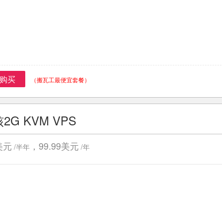
购买
（搬瓦工最便宜套餐）
核2G KVM VPS
9美元
，99.99美元
/半年
/年