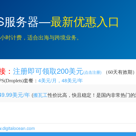
网VPS服务器—
最新优惠入口
衡，按小时计费，适合出海与跨境业务。
注册即可领取200美元
链接：
(点击注册)
（60天有效期
4美元/月，48美元/年
PS(Droplets)套餐：
49.99美元/年
(
搬瓦工
性价比高，快且稳定！是国内非常热门的海
w.digitalocean.com